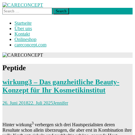
Search
for:
Beauty und Business Tipps für dein
CARECONCEPT
Skip
Startseite
Unternehmen
to
Über uns
content
Kontakt
Onlineshop
careconcept.com
Peptide
wirkung3 – Das ganzheitliche Beauty-
Konzept für Ihr Kosmetikinstitut
26. Juni 2018
22. Juli 2025
Jennifer
3
Hinter wirkung
verbergen sich drei Hautspezialisten deren
Resultate schon allein überzeugen, die aber erst in Kombination ihre