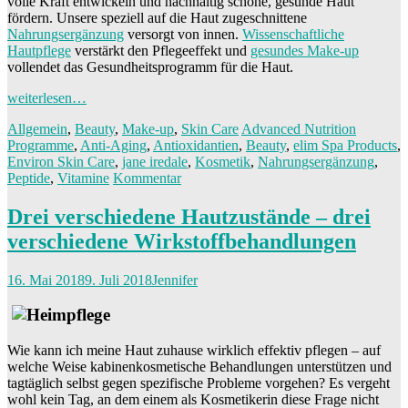
volle Kraft entwickeln und nachhaltig schöne, gesunde Haut
fördern. Unsere speziell auf die Haut zugeschnittene
Nahrungsergänzung
versorgt von innen.
Wissenschaftliche
Hautpflege
verstärkt den Pflegeeffekt und
gesundes Make-up
vollendet das Gesundheitsprogramm für die Haut.
weiterlesen…
Allgemein
,
Beauty
,
Make-up
,
Skin Care
Advanced Nutrition
Programme
,
Anti-Aging
,
Antioxidantien
,
Beauty
,
elim Spa Products
,
Environ Skin Care
,
jane iredale
,
Kosmetik
,
Nahrungsergänzung
,
Peptide
,
Vitamine
Kommentar
Drei verschiedene Hautzustände – drei
verschiedene Wirkstoffbehandlungen
16. Mai 2018
9. Juli 2018
Jennifer
Wie kann ich meine Haut zuhause wirklich effektiv pflegen – auf
welche Weise kabinenkosmetische Behandlungen unterstützen und
tagtäglich selbst gegen spezifische Probleme vorgehen? Es vergeht
wohl kein Tag, an dem einem als Kosmetikerin diese Frage nicht