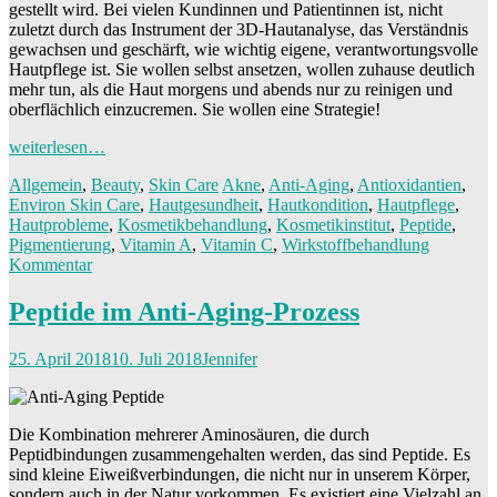
gestellt wird. Bei vielen Kundinnen und Patientinnen ist, nicht
zuletzt durch das Instrument der 3D-Hautanalyse, das Verständnis
gewachsen und geschärft, wie wichtig eigene, verantwortungsvolle
Hautpflege ist. Sie wollen selbst ansetzen, wollen zuhause deutlich
mehr tun, als die Haut morgens und abends nur zu reinigen und
oberflächlich einzucremen. Sie wollen eine Strategie!
weiterlesen…
Allgemein
,
Beauty
,
Skin Care
Akne
,
Anti-Aging
,
Antioxidantien
,
Environ Skin Care
,
Hautgesundheit
,
Hautkondition
,
Hautpflege
,
Hautprobleme
,
Kosmetikbehandlung
,
Kosmetikinstitut
,
Peptide
,
Pigmentierung
,
Vitamin A
,
Vitamin C
,
Wirkstoffbehandlung
Kommentar
Peptide im Anti-Aging-Prozess
25. April 2018
10. Juli 2018
Jennifer
Die Kombination mehrerer Aminosäuren, die durch
Peptidbindungen zusammengehalten werden, das sind Peptide. Es
sind kleine Eiweißverbindungen, die nicht nur in unserem Körper,
sondern auch in der Natur vorkommen. Es existiert eine Vielzahl an