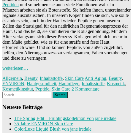
Peptiden
und so nehmen sie auch viele Funktionen wahr. In
Pflanzen arbeiten sie als Botenstoffe. Sie helfen ihnen, untereinander
Signale auszutauschen. In unserem Köper finden sie sich, wie sollte
es anders sein, auch in der Haut wieder. Peptide geben unseren
Zellen das Startsignal für den natürlichen Regenerationsprozess der
Haut. Und das heißt, sie stimulieren die Kollagenbildung. Mit dem
Alter verlangsamt sich dieser Prozess. Kollagen wird nicht mehr in
dem Maße gebildet, wie es für eine straffe und feste Haut
erforderlich wäre. Und so können Peptide, von außen zugeführt,
helfen, den Alterungsprozess zu verlangsamen, Falten vorzubeugen
und diese zu verringern.
weiterlesen…
Allgemein
,
Beauty
,
Inhaltsstoffe
,
Skin Care
Anti-Aging
,
Beauty
,
ENVIRON
,
Hautgesundheit
,
Hautpflege
,
Inhaltsstoffe
,
Kosmetik
,
Kosmetikinstitut
,
Peptide
,
Skin Care
2 Kommentare
Search
for:
Neueste Beiträge
The Spring Edit – Frühlingskollektion von jane iredale
35 Jahre ENVIRON Skin Care
ColorLuxe Liquid Blush von jane iredale