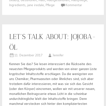
Beauty
,
Gesundheit
,
Haut
,
Hautgesundheit
,
Hautpflege
,
Ingredients
,
jane iredale
,
Pflege
Kommentar
LET’S TALK ABOUT: JOJOBA-
ÖL
11. Dezember 2017
Jennifer
Kennen Sie das? Sie lesen interessiert die Rückseite des
neuesten Pflegeprodukts und werden von einer ganzen Liste
kryptischer Inhaltsstoffe erschlagen. Da die wenigsten von
uns Chemiker, Pharmazeuten oder Ähnliches sind, sich aber
trotzdem dafür interessieren, mit was sie sich das Gesicht
(oder den Körper) eincremen, wollen wir mit unserer neuen,
monatlichen Beitragsserie etwas Licht in die scheinbar
undurchdringliche Welt der Inhaltsstoffe bringen. Denn
manchmal verstecken sich hinter den kompliziertesten