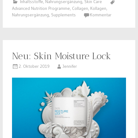
Inhaltsstoffe
,
Nahrungsergänzung
,
Skin Care
Advanced Nutrition Programme
,
Collagen
,
Kollagen
,
Nahrungsergänzung
,
Supplements
Kommentar
Neu: Skin Moisture Lock
2. Oktober 2019
Jennifer