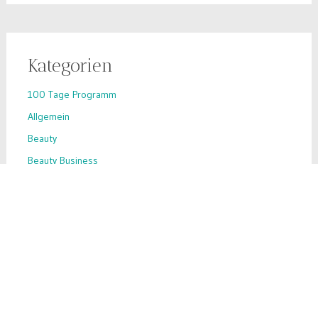
Kategorien
100 Tage Programm
Allgemein
Beauty
Beauty Business
Beauty-Hack
Business-Tipps
Ernährung
Inhaltsstoffe
Inspiration
Make-up
Nahrungsergänzung