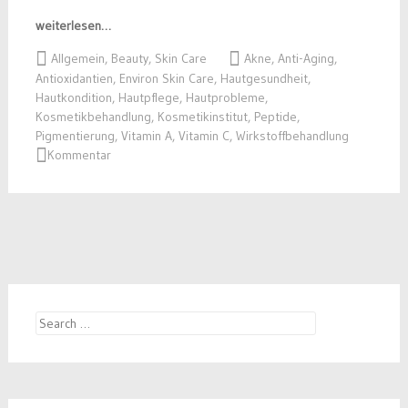
weiterlesen…
Allgemein
,
Beauty
,
Skin Care
Akne
,
Anti-Aging
,
Antioxidantien
,
Environ Skin Care
,
Hautgesundheit
,
Hautkondition
,
Hautpflege
,
Hautprobleme
,
Kosmetikbehandlung
,
Kosmetikinstitut
,
Peptide
,
Pigmentierung
,
Vitamin A
,
Vitamin C
,
Wirkstoffbehandlung
Kommentar
Search
for: