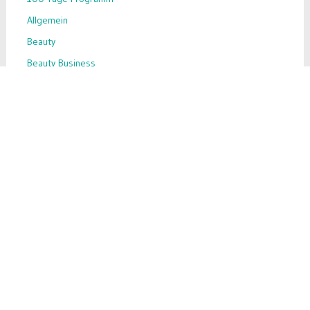
Allgemein
Beauty
Beauty Business
Beauty-Hack
Business-Tipps
Ernährung
Inhaltsstoffe
Inspiration
Make-up
Nahrungsergänzung
Skin Care
Success Story