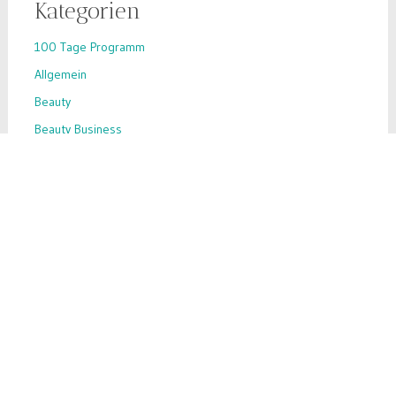
Kategorien
100 Tage Programm
Allgemein
Beauty
Beauty Business
Beauty-Hack
Business-Tipps
Ernährung
Inhaltsstoffe
Inspiration
Make-up
Nahrungsergänzung
Skin Care
Success Story