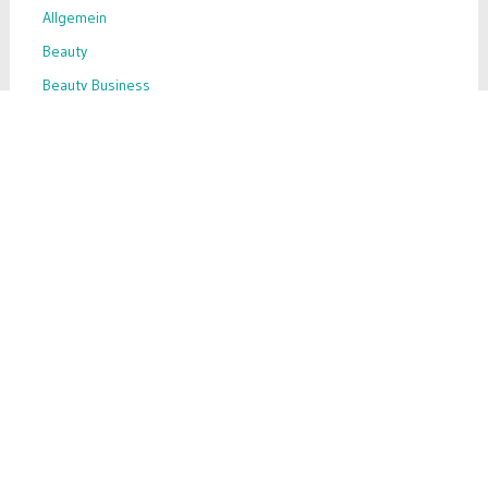
Allgemein
Beauty
Beauty Business
Beauty-Hack
Business-Tipps
Ernährung
Inhaltsstoffe
Inspiration
Make-up
Nahrungsergänzung
Skin Care
Success Story