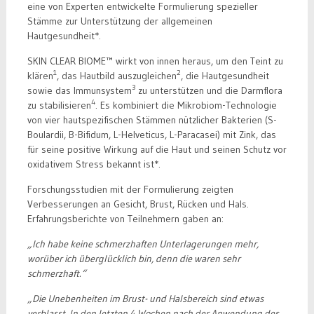
eine von Experten entwickelte Formulierung spezieller
Stämme zur Unterstützung der allgemeinen
Hautgesundheit*.
SKIN CLEAR BIOME™ wirkt von innen heraus, um den Teint zu
1
2
klären
, das Hautbild auszugleichen
, die Hautgesundheit
3
sowie das Immunsystem
zu unterstützen und die Darmflora
4
zu stabilisieren
. Es kombiniert die Mikrobiom-Technologie
von vier hautspezifischen Stämmen nützlicher Bakterien (S-
Boulardii, B-Bifidum, L-Helveticus, L-Paracasei) mit Zink, das
für seine positive Wirkung auf die Haut und seinen Schutz vor
oxidativem Stress bekannt ist*.
Forschungsstudien mit der Formulierung zeigten
Verbesserungen an Gesicht, Brust, Rücken und Hals.
Erfahrungsberichte von Teilnehmern gaben an:
„Ich habe keine schmerzhaften Unterlagerungen mehr,
worüber ich überglücklich bin, denn die waren sehr
schmerzhaft.“
„Die Unebenheiten im Brust- und Halsbereich sind etwas
verblasst. In den letzten 4 Wochen nach der Anwendung des