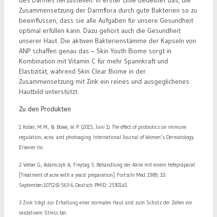
Zusammensetzung der Darmflora durch gute Bakterien so zu
beeinflussen, dass sie alle Aufgaben für unsere Gesundheit
optimal erfüllen kann. Dazu gehört auch die Gesundheit
unserer Haut. Die aktiven Bakterienstämme der Kapseln von
ANP schaffen genau das – Skin Youth Biome sorgt in
Kombination mit Vitamin C für mehr Spannkraft und
Elastizität, während Skin Clear Biome in der
Zusammensetzung mit Zink ein reines und ausgeglichenes
Hautbild unterstützt.
Zu den Produkten
1 Kober, M. M., & Bowe, W. P. (2015, Juni 1). The effect of probiotics on immune
regulation, acne, and photoaging. International Journal of Women’s Dermatology.
Elsevier Inc.
2 Weber G, Adamczyk A, Freytag S. Behandlung der Akne mit einem Hefepräparat
[Treatment of acne with a yeast preparation]. Fortschr Med. 1989, 10.
September;107(26):563-6. Deutsch. PMID: 2530145.
3 Zink trägt zur Erhaltung einer normalen Haut und zum Schutz der Zellen vor
oxidativem Stress bei.