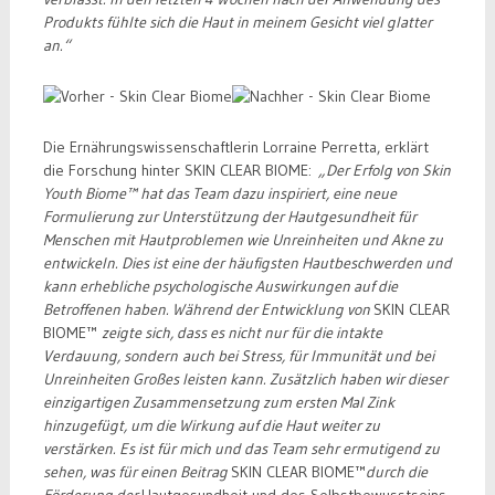
Produkts fühlte sich die Haut in meinem Gesicht viel glatter
an.“
Die Ernährungswissenschaftlerin Lorraine Perretta, erklärt
die Forschung hinter SKIN CLEAR BIOME:
„Der Erfolg von Skin
Youth Biome™ hat das Team dazu inspiriert, eine neue
Formulierung zur Unterstützung der Hautgesundheit für
Menschen mit Hautproblemen wie Unreinheiten und Akne zu
entwickeln. Dies ist eine der häufigsten Hautbeschwerden und
kann erhebliche psychologische Auswirkungen auf die
Betroffenen haben. Während der Entwicklung von
SKIN CLEAR
BIOME™
zeigte sich, dass es nicht nur für die intakte
Verdauung, sondern
auch bei Stress, für Immunität und bei
Unreinheiten Großes leisten kann. Zusätzlich haben wir dieser
einzigartigen Zusammensetzung zum ersten Mal Zink
hinzugefügt, um die Wirkung auf die Haut weiter zu
verstärken. Es ist für mich und das Team sehr ermutigend zu
sehen, was für einen Beitrag
SKIN CLEAR BIOME™
durch die
Förderung der
Hautgesundheit und des Selbstbewusstseins