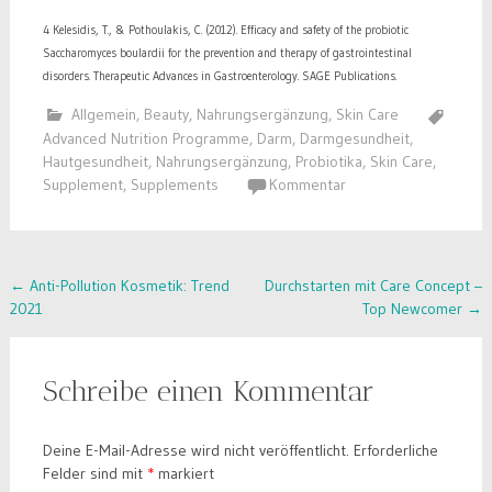
4 Kelesidis, T., & Pothoulakis, C. (2012). Efficacy and safety of the probiotic
Saccharomyces boulardii for the prevention and therapy of gastrointestinal
disorders. Therapeutic Advances in Gastroenterology. SAGE Publications.
Allgemein
,
Beauty
,
Nahrungsergänzung
,
Skin Care
Advanced Nutrition Programme
,
Darm
,
Darmgesundheit
,
Hautgesundheit
,
Nahrungsergänzung
,
Probiotika
,
Skin Care
,
Supplement
,
Supplements
Kommentar
Post
←
Anti-Pollution Kosmetik: Trend
Durchstarten mit Care Concept –
2021
Top Newcomer
→
navigation
Schreibe einen Kommentar
Deine E-Mail-Adresse wird nicht veröffentlicht.
Erforderliche
Felder sind mit
*
markiert