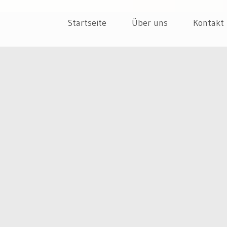
ür dein Unternehmen
EPT
Skip
Startseite
Über uns
Kontakt
to
content