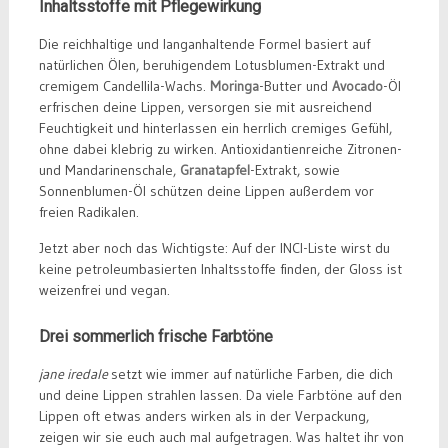
Inhaltsstoffe mit Pflegewirkung
Die reichhaltige und langanhaltende Formel basiert auf
natürlichen Ölen, beruhigendem Lotusblumen-Extrakt und
cremigem Candellila-Wachs.
Moringa
-Butter und
Avocado
-Öl
erfrischen deine Lippen, versorgen sie mit ausreichend
Feuchtigkeit und hinterlassen ein herrlich cremiges Gefühl,
ohne dabei klebrig zu wirken. Antioxidantienreiche Zitronen-
und Mandarinenschale,
Granatapfel
-Extrakt, sowie
Sonnenblumen-Öl schützen deine Lippen außerdem vor
freien Radikalen.
Jetzt aber noch das Wichtigste: Auf der INCI-Liste wirst du
keine petroleumbasierten Inhaltsstoffe finden, der Gloss ist
weizenfrei und vegan.
Drei sommerlich frische Farbtöne
jane iredale
setzt wie immer auf natürliche Farben, die dich
und deine Lippen strahlen lassen. Da viele Farbtöne auf den
Lippen oft etwas anders wirken als in der Verpackung,
zeigen wir sie euch auch mal aufgetragen. Was haltet ihr von