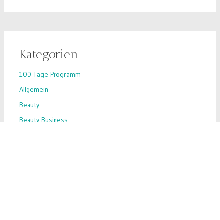
Kategorien
100 Tage Programm
Allgemein
Beauty
Beauty Business
Beauty-Hack
Business-Tipps
Ernährung
Inhaltsstoffe
Inspiration
Make-up