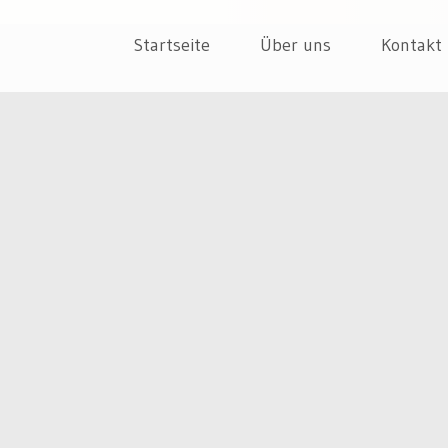
ür dein Unternehmen
EPT
Skip
Startseite
Über uns
Kontakt
to
content