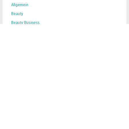
Allgemein
Beauty
Beauty Business
Beauty-Hack
Business-Tipps
Ernährung
Inhaltsstoffe
Inspiration
Make-up
Nahrungsergänzung
Skin Care
Success Story