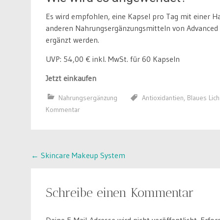
Es wird empfohlen, eine Kapsel pro Tag mit einer 
anderen Nahrungsergänzungsmitteln von Advanced 
ergänzt werden.
UVP: 54,00 € inkl. MwSt. für 60 Kapseln
Jetzt einkaufen
Nahrungsergänzung
Antioxidantien
,
Blaues Lich
Kommentar
Post
←
Skincare Makeup System
navigation
Schreibe einen Kommentar
Deine E-Mail-Adresse wird nicht veröffentlicht.
Erfor