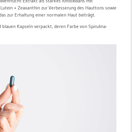
livenfrucht-Extrakt als starkes Antioxidans mit
 Lutein + Zeaxanthin zur Verbesserung des Hauttons sowie
, das zur Erhaltung einer normalen Haut beiträgt.
d blauen Kapseln verpackt, deren Farbe von Spirulina-