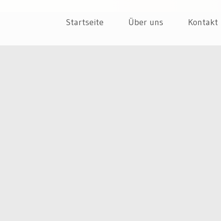
ür dein Unternehmen
EPT
Skip
Startseite
Über uns
Kontakt
to
content