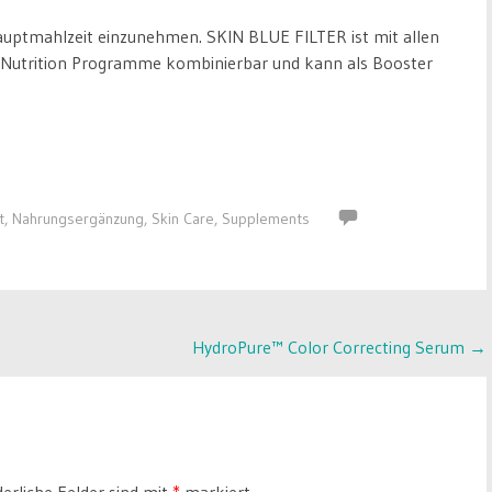
Hauptmahlzeit einzunehmen. SKIN BLUE FILTER ist mit allen
Nutrition Programme kombinierbar und kann als Booster
t
,
Nahrungsergänzung
,
Skin Care
,
Supplements
HydroPure™ Color Correcting Serum
→
derliche Felder sind mit
*
markiert