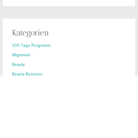
Kategorien
100 Tage Programm
Allgemein
Beauty
Beauty Business
Beauty-Hack
Business-Tipps
Ernährung
Inhaltsstoffe
Inspiration
Make-up