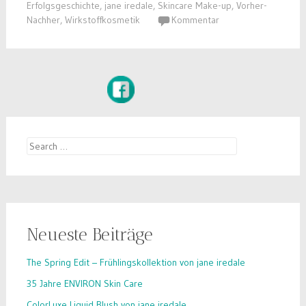
Erfolgsgeschichte
,
jane iredale
,
Skincare Make-up
,
Vorher-
Nachher
,
Wirkstoffkosmetik
Kommentar
Search
for:
Neueste Beiträge
The Spring Edit – Frühlingskollektion von jane iredale
35 Jahre ENVIRON Skin Care
ColorLuxe Liquid Blush von jane iredale