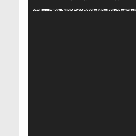
Player
Datei herunterladen: https://www.careconcept-blog.com/wp-content