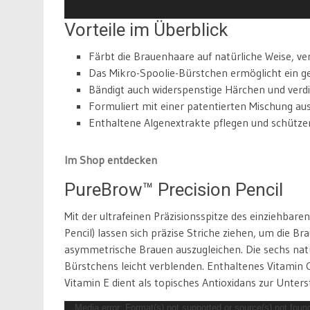
Vorteile im Überblick
Färbt die Brauenhaare auf natürliche Weise, ver
Das Mikro-Spoolie-Bürstchen ermöglicht ein gez
Bändigt auch widerspenstige Härchen und verdi
Formuliert mit einer patentierten Mischung au
Enthaltene Algenextrakte pflegen und schütze
Im Shop entdecken
PureBrow™ Precision Pencil
Mit der ultrafeinen Präzisionsspitze des einziehbar
Pencil) lassen sich präzise Striche ziehen, um die Br
asymmetrische Brauen auszugleichen. Die sechs natü
Bürstchens leicht verblenden. Enthaltenes Vitamin C 
Vitamin E dient als topisches Antioxidans zur Unte
Video-
Media error: Format(s) not supported or source(s) not foun