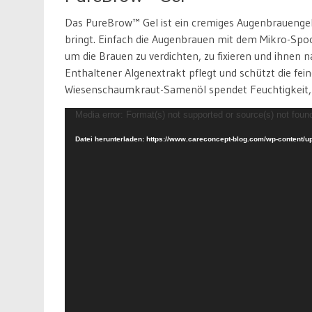
Das PureBrow™ Gel ist ein cremiges Augenbrauengel, 
bringt. Einfach die Augenbrauen mit dem Mikro-Spoo
um die Brauen zu verdichten, zu fixieren und ihnen n
Enthaltener Algenextrakt pflegt und schützt die fe
Wiesenschaumkraut-Samenöl spendet Feuchtigkeit, 
Video-
Media error: Format(s) not supported or source(s) not foun
Player
Datei herunterladen: https://www.careconcept-blog.com/wp-content