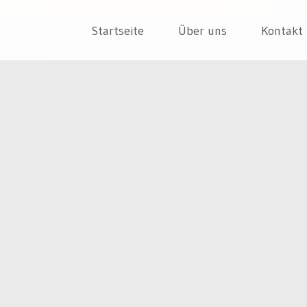
 Unternehmen
T
Skip
Startseite
Über uns
Kontakt
to
content