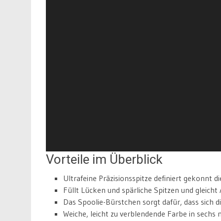
Vorteile im Überblick
Ultrafeine Präzisionsspitze definiert gekonnt d
Füllt Lücken und spärliche Spitzen und gleicht
Das Spoolie-Bürstchen sorgt dafür, dass sich die
Weiche, leicht zu verblendende Farbe in sechs