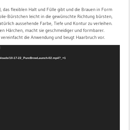
das flexiblen Halt und Fülle gibt und die Brauen in Form
lie-Bürstchen leicht in die gewünschte Richtung bürsten,
atürlich aussehende Farbe, Tiefe und Kontur zu verleihen.
inen Härchen, macht sie geschmeidiger und formbarer.
vereinfacht die Anwendung und beugt Haarbruch vor.
d
/uploads/10-17-22_PureBrowLaunch-02.mp4?_=1