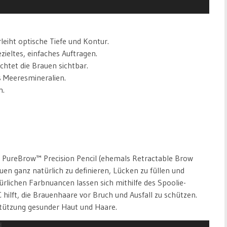
leiht optische Tiefe und Kontur.
ieltes, einfaches Auftragen.
chtet die Brauen sichtbar.
s Meeresmineralien.
n.
en PureBrow™ Precision Pencil (ehemals Retractable Brow
auen ganz natürlich zu definieren, Lücken zu füllen und
rlichen Farbnuancen lassen sich mithilfe des Spoolie-
hilft, die Brauenhaare vor Bruch und Ausfall zu schützen.
rstützung gesunder Haut und Haare.
d