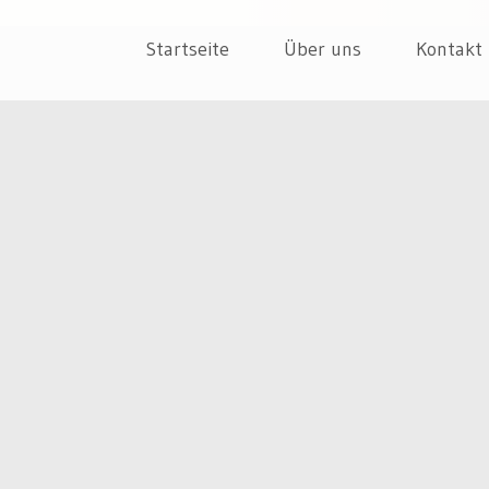
ür dein Unternehmen
EPT
Skip
Startseite
Über uns
Kontakt
to
content