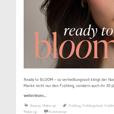
Ready to BLOOM – so verheißungsvoll klingt der N
Marke nicht nur den Frühling, sondern auch ihr 30-j
weiterlesen…
Beauty
,
Make-up
Frühling
,
Frühlingslook
,
Frühli
Make-up
Kommentar