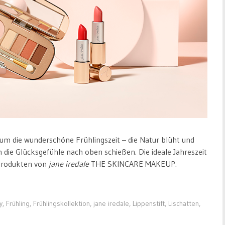
s um die wunderschöne Frühlingszeit – die Natur blüht und
die Glücksgefühle nach oben schießen. Die ideale Jahreszeit
 Produkten von
jane iredale
THE SKINCARE MAKEUP.
y
,
Frühling
,
Frühlingskollektion
,
jane iredale
,
Lippenstift
,
Lischatten
,