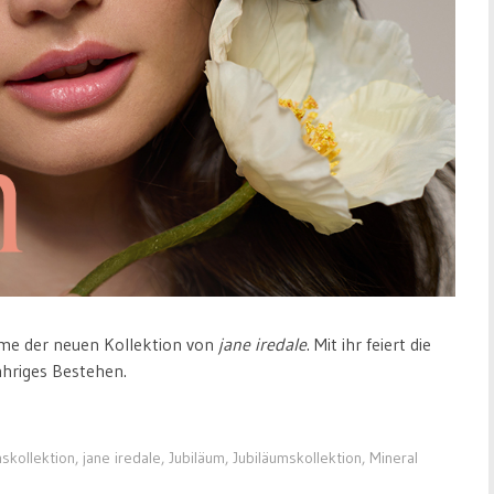
ame der neuen Kollektion von
jane iredale
. Mit ihr feiert die
ähriges Bestehen.
nskollektion
,
jane iredale
,
Jubiläum
,
Jubiläumskollektion
,
Mineral