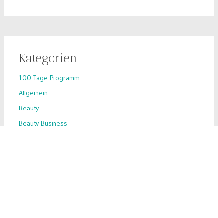
Kategorien
100 Tage Programm
Allgemein
Beauty
Beauty Business
Beauty-Hack
Business-Tipps
Ernährung
Inhaltsstoffe
Inspiration
Make-up