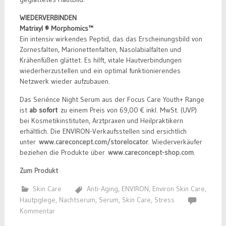
WIEDERVERBINDEN
Matrixyl ® Morphomics™
Ein intensiv wirkendes Peptid, das das Erscheinungsbild von
Zornesfalten, Marionettenfalten, Nasolabialfalten und
Krähenfüßen glättet. Es hilft, vitale Hautverbindungen
wiederherzustellen und ein optimal funktionierendes
Netzwerk wieder aufzubauen.
Das Seriénce Night Serum aus der Focus Care Youth+ Range
ist
ab sofort
zu einem Preis von 69,00 € inkl. MwSt. (UVP)
bei Kosmetikinstituten, Arztpraxen und Heilpraktikern
erhältlich. Die ENVIRON-Verkaufsstellen sind ersichtlich
unter
www.careconcept.com/storelocator
. Wiederverkäufer
beziehen die Produkte über
www.careconcept-shop.com
.
Zum Produkt
Skin Care
Anti-Aging
,
ENVIRON
,
Environ Skin Care
,
Hautpglege
,
Nachtserum
,
Serum
,
Skin Care
,
Stress
Kommentar