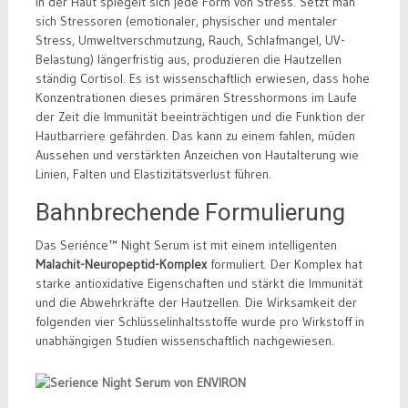
In der Haut spiegelt sich jede Form von Stress. Setzt man
sich Stressoren (emotionaler, physischer und mentaler
Stress, Umweltverschmutzung, Rauch, Schlafmangel, UV-
Belastung) längerfristig aus, produzieren die Hautzellen
ständig Cortisol. Es ist wissenschaftlich erwiesen, dass hohe
Konzentrationen dieses primären Stresshormons im Laufe
der Zeit die Immunität beeinträchtigen und die Funktion der
Hautbarriere gefährden. Das kann zu einem fahlen, müden
Aussehen und verstärkten Anzeichen von Hautalterung wie
Linien, Falten und Elastizitätsverlust führen.
Bahnbrechende Formulierung
Das Seriénce™ Night Serum ist mit einem intelligenten
Malachit-Neuropeptid-Komplex
formuliert. Der Komplex hat
starke antioxidative Eigenschaften und stärkt die Immunität
und die Abwehrkräfte der Hautzellen. Die Wirksamkeit der
folgenden vier Schlüsselinhaltsstoffe wurde pro Wirkstoff in
unabhängigen Studien wissenschaftlich nachgewiesen.